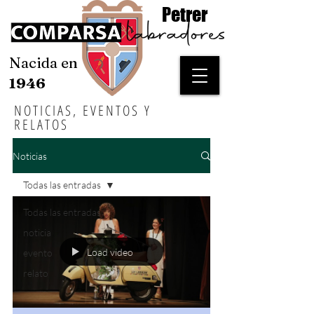
Petrer
Nacida en
1946
NOTICIAS, EVENTOS Y
RELATOS
Noticias
Todas las entradas
Todas las entradas
noticia
Load video
evento
relato