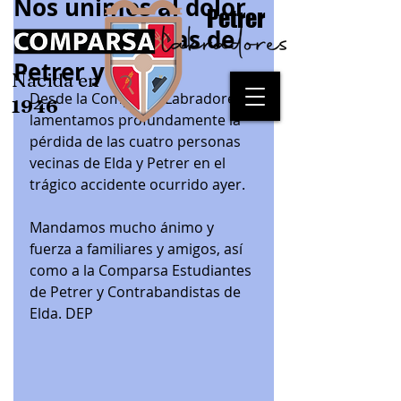
Nos unimos al dolor
Petrer
de las 4 familias de
Petrer y Elda
Nacida en
Desde la Comparsa Labradores 
1946
lamentamos profundamente la 
pérdida de las cuatro personas 
vecinas de Elda y Petrer en el 
trágico accidente ocurrido ayer. 
Mandamos mucho ánimo y 
fuerza a familiares y amigos, así 
como a la Comparsa Estudiantes 
de Petrer y Contrabandistas de 
Elda. DEP