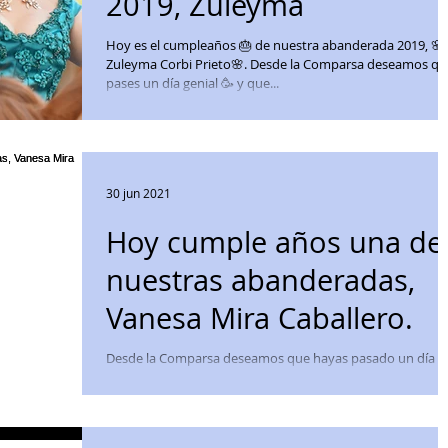
2019, Zuleyma
Hoy es el cumpleaños 🎂 de nuestra abanderada 2019, 🌸
Zuleyma Corbi Prieto🌸. Desde la Comparsa deseamos qu
pases un día genial 🥳 y que...
30 jun 2021
Hoy cumple años una de
nuestras abanderadas,
Vanesa Mira Caballero.
Desde la Comparsa deseamos que hayas pasado un día
estupendo y que cumplas muchos más. #soylabrador@
#FelizCumpleaños #AbanderadaLabradores