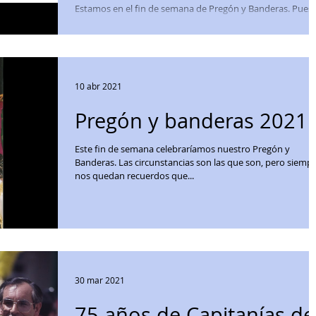
Estamos en el fin de semana de Pregón y Banderas. Pues
que es un poquito diferente, lo vamos a disfrutar de otra
forma. Hemos echo una...
10 abr 2021
Pregón y banderas 2021
Este fin de semana celebraríamos nuestro Pregón y
Banderas. Las circunstancias son las que son, pero siemp
nos quedan recuerdos que...
30 mar 2021
75 años de Capitanías de