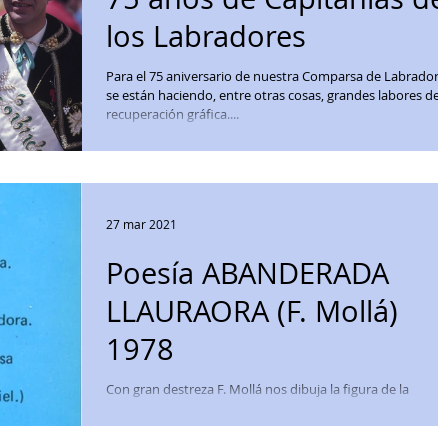
los Labradores
Para el 75 aniversario de nuestra Comparsa de Labradore
se están haciendo, entre otras cosas, grandes labores de
recuperación gráfica....
27 mar 2021
Poesía ABANDERADA
LLAURAORA (F. Mollá)
1978
Con gran destreza F. Mollá nos dibuja la figura de la
Abanderada Labradora y los sentimientos que afloran a s
paso. #abanderadalabradora...