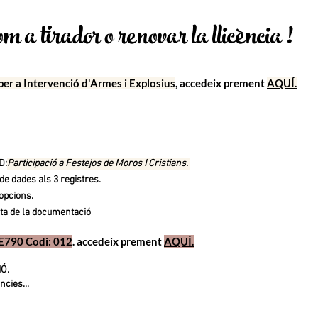
om a tirador o
renovar la llicència
!
per a Intervenció d'Armes i Explosius
, accedeix prement
AQUÍ.
D:
Participació a Festejos de Moros I Cristians.
 de dades als 3
registres
.
opcions
.
sta de la documentació
.
790 Codi: 012
. accedeix prement
AQUÍ.
IÓ
.
ncies...