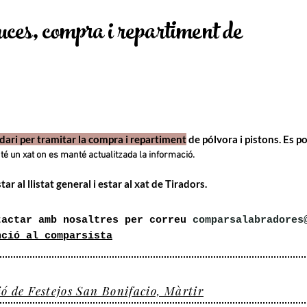
ces, compra i repartiment de
dari per tramitar la compra i repartiment
de pólvora i pistons. Es p
té un
xat on es manté actualitzada la informació.
tar al llistat general i estar al xat de Tiradors
.
tactar amb
nosaltres
per correu
comparsalabradores
nció al comparsista
ió de Festejos San Bonifacio, Màrtir