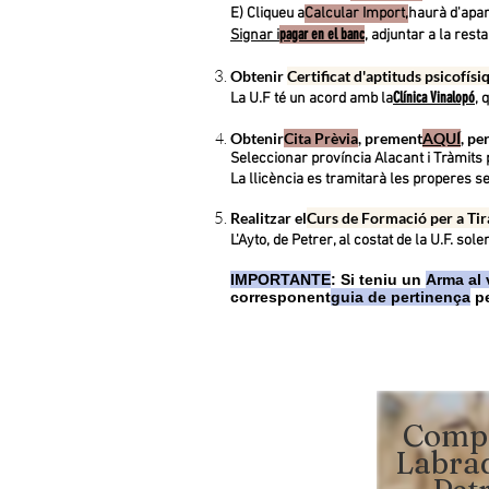
E) Cliqueu a
Calcular Import,
haurà d'apa
pagar e
n el banc
Signar i
,
adjuntar a la rest
Obtenir
Certificat d'aptituds psicofísi
Clínica Vinalopó
La U.F té un acord amb la
, 
Obtenir
Cita Prèvia
, prement
AQUÍ
, pe
Seleccionar província Alacant i Tràmits 
La llicència es tramitarà les properes s
Realitzar el
Curs de Formació per a Ti
L'Ayto, de Petrer, al costat de la U.F. s
IMPORTA
NTE
: Si teniu un
Arma al
corresponent
guia de pertinença
pe
Comp
Labra