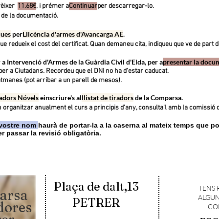
rèixer
11.68€
, i prémer a
Continuar
per descarregar-lo.
a de la documentació.
ques
per
Llicència d'armes d'Avancarga AE
.
que redueix el cost del certificat. Quan demaneu cita, indiqueu que ve de part de
r a Intervenció d'Armes de la Guàrdia Civil d'Elda, per a
presentar la docu
per a Ciutadans. Recordeu que el DNI no ha d'estar caducat.
etmanes (pot arribar a un parell de mesos).
radors Nó
vels
e
inscriure's
al
llistat de tiradors
de la Comparsa
.
olen organitzar anualment el curs a principis d'any, consulta'l amb la comissió
 vostre nom
haurà de portar-la a la caserna al mateix temps que p
r passar la revisió obligatòria.
Plaça de dalt,13
TENS 
arsa
ALGUN
PETRER
dores
CO