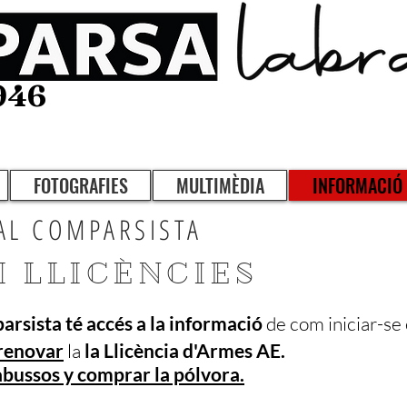
946
FOTOGRAFIES
MULTIMÈDIA
INFORMACIÓ
AL COMPARSISTA
I LLICÈNCIES
rsista té accés a la informació
de com iniciar-se e
 renovar
la
la Llicència d'Armes AE.
abussos y comprar la pólvora.