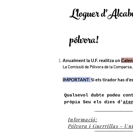
Lloguer d'Alcabu
pólvora
!
Anualment la U.F. realitza un
Calen
La Comissió de Pólvora de la C
omparsa, 
IMPORTANT:
Si ets tirador has d'es
Qualsevol dubte podeu con
pròpia Seu els dies d'
ate
​Informació:
Pólvora i Guerrillas - Un