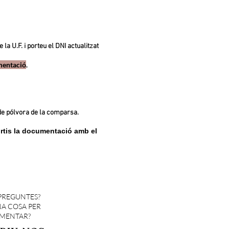
 la U.F. i porteu el DNI actualitzat
mentació
.
 de pólvora de la comparsa.
ortis la documentació
amb el
PREGUNTES?
A COSA PER
MENTAR?