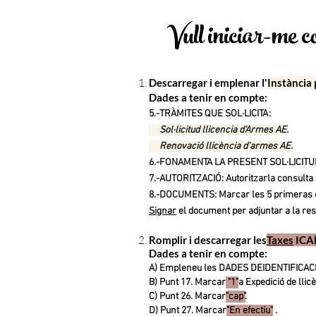
Vull
iniciar-me c
Des
carregar i emplenar
l'
Instància 
Dades a tenir en compte:
5.-TRÀ
MITES QUE SOL·LICI
TA:
Sol·licitud llicencia d'Armes AE.
Renovació llicència d'armes AE.
6.-FONAMENTA LA PRESENT SOL·LICITU
7.-AUTORITZACIÓ: Autoritzar
la consulta
8.-DOCUMENTS
: Ma
rcar les 5 primera
s
Signar
el document per adjuntar
a la re
R
omplir i descarregar les
Taxes
ICAE
Dades a tenir en compte:
A) Empleneu les DADES DE
IDENTIFICAC
B) Punt 17. Marcar
"1"
a Expedició de llicè
C) Punt 26. Marcar
"cap"
.
D) Punt 27. Marcar
"En efectiu"
.