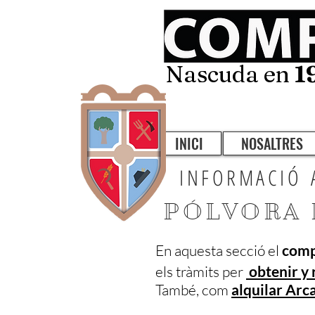
Nascuda en
1
INICI
NOSALTRES
INFORMACIÓ 
PÓLVORA 
En aquesta secció el
compa
els tràmits per
obtenir y
També, com
alquilar Arc