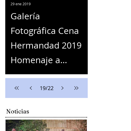
únicos
29 ene 2019
Galería
Fotográfica Cena
Hermandad 2019
Homenaje a
Capitanía 2018
19
/
22
Noticias