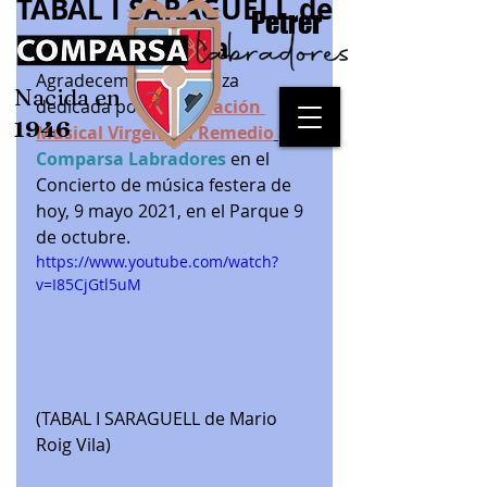
TABAL I SARAGUELL de
Petrer
Mario Roig Vila
Agradecemos, esta pieza 
Nacida en
dedicada por la 
Asociación 
1946
Musical Virgen del Remedio
a la 
Comparsa Labradores 
en el 
Concierto de música festera de 
hoy, 9 mayo 2021, en el Parque 9 
de octubre.
https://www.youtube.com/watch?
v=I85CjGtl5uM
(TABAL I SARAGUELL de Mario 
Roig Vila)