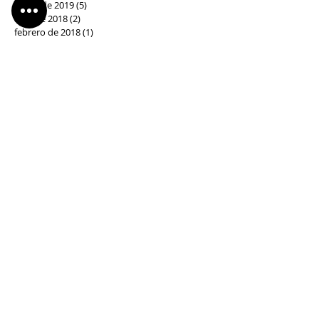
enero de 2019
(5)
5 entradas
abril de 2018
(2)
2 entradas
febrero de 2018
(1)
1 entrada
enero de 2018
(1)
1 entrada
marzo de 2017
(2)
2 entradas
febrero de 2017
(1)
1 entrada
diciembre de 2016
(1)
1 entrada
Síguenos
Comparsa Labradores
Petrer
Plaça de dalt,13
PETRER
Tlf:
611 03 94 30