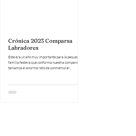
Crónica 2023 Comparsa
Gala Homenaje Cap
Labradores
75 Aniversario (Te
Bloque)
Este era un año muy importante para la pequeña
familia festera que conforma nuestra comparsa,
Fotografías de la Gala Homenaje 
teníamos el enorme reto de conmemorar...
en el 75 Aniversario de la Compa
El reportaje fotográfico está dividi