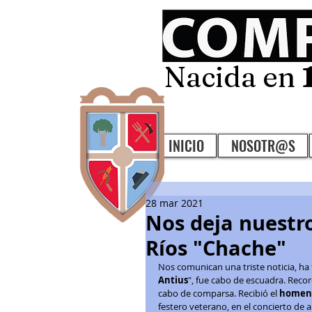
Nacida en
INICIO
NOSOTR@S
28 mar 2021
Nos deja nuestr
Ríos "Chache"
Nos comunican una triste noticia, ha 
Antius
", fue cabo de escuadra. Reco
cabo de comparsa. Recibió el 
homena
festero veterano, en el concierto de a