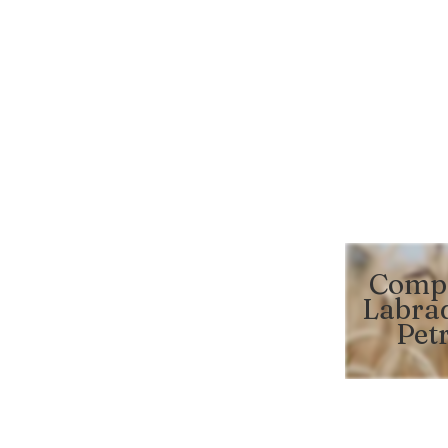
Comp
Labra
Pet