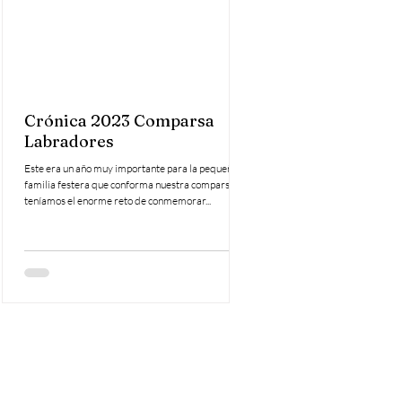
Crónica 2023 Comparsa
Gala Homenaje Cap
Labradores
75 Aniversario (Te
Bloque)
Este era un año muy importante para la pequeña
familia festera que conforma nuestra comparsa,
Fotografías de la Gala Homenaje 
teníamos el enorme reto de conmemorar...
en el 75 Aniversario de la Compa
El reportaje fotográfico está dividi