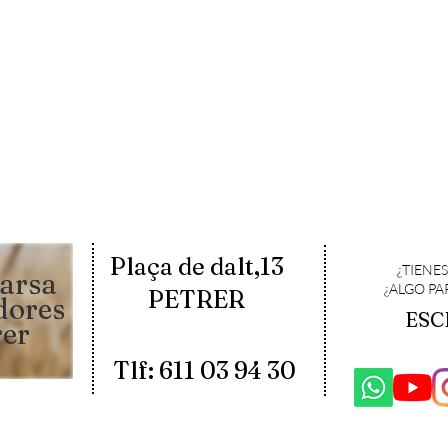
Plaça de dalt,13
¿TIENE
arsa
¿ALGO P
PETRER
dores
ESC
rer
Tlf: 611 03 94 30